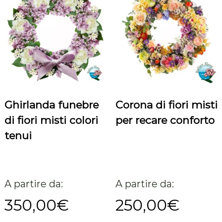
i
t
à
Ghirlanda funebre
Corona di fiori misti
di fiori misti colori
per recare conforto
tenui
A partire da:
A partire da:
350,00
€
250,00
€