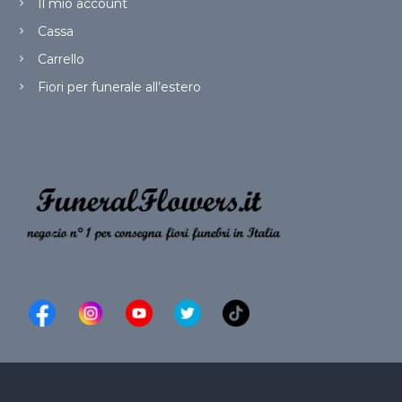
Il mio account
Cassa
Carrello
Fiori per funerale all’estero