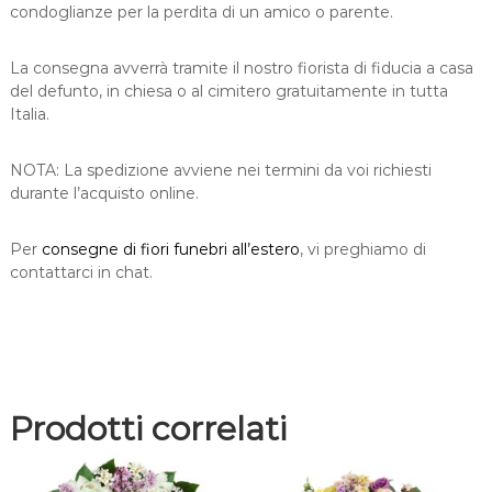
condoglianze per la perdita di un amico o parente.
o
r
i
La consegna avverrà tramite il nostro fiorista di fiducia a casa
b
del defunto, in chiesa o al cimitero gratuitamente in tutta
i
Italia.
a
n
NOTA: La spedizione avviene nei termini da voi richiesti
c
durante l’acquisto online.
o
e
g
Per
consegne di fiori funebri all’estero
, vi preghiamo di
i
contattarci in chat.
a
l
l
o
q
u
Prodotti correlati
a
n
t