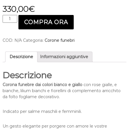
330,00
€
C
COMPRA ORA
o
r
o
COD:
N/A
Categoria:
Corone funebri
n
a
f
Descrizione
Informazioni aggiuntive
u
n
e
Descrizione
b
r
Corona funebre dai colori bianco e giallo
con rose gialle, e
e
bianche, lilium bianchi e fiorellini di complemento arricchito
d
da folto fogliame decorativo.
a
i
Indicato per salme maschili e femminili.
c
o
Un gesto elegante per porgere con amore le vostre
l