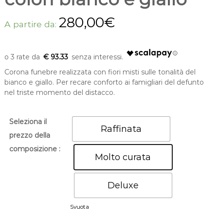
m
o
280,00
€
n
A partire da:
d
o
€ 93.33
Corona funebre realizzata con fiori misti sulle tonalità del
bianco e giallo. Per recare conforto ai famigliari del defunto
nel triste momento del distacco.
Seleziona il
Raffinata
prezzo della
composizione :
Molto curata
Deluxe
Svuota