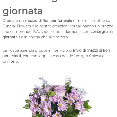
e
c
giornata
o
n
Ordinare un
mazzo di fiori per funerale
è molto semplice su
d
Funeral Flowers e le nostre creazioni floreali hanno un prezzo
o
g
che comprende IVA, spedizione a domicilio, con
consegna in
l
giornata
sia in chiesa che al cimitero.
i
a
n
La nostra azienda propone il servizio di
invio di mazzi di fiori
z
per i Morti
, con consegna a casa del defunto, in Chiesa o al
e
Cimitero.
i
n
I
t
a
l
i
a
e
n
e
l