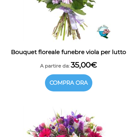
m
o
n
d
o
Bouquet floreale funebre viola per lutto
35,00
€
A partire da:
COMPRA ORA