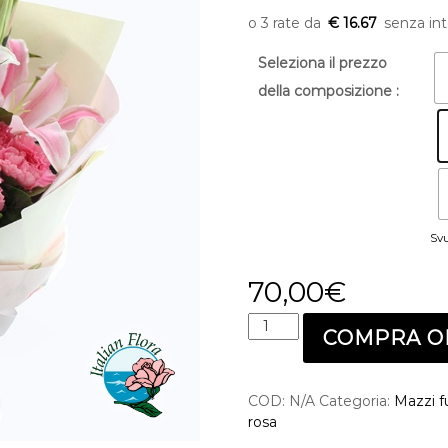
€ 16.67
Seleziona il prezzo
della composizione :
Sv
70,00
€
M
COMPRA O
a
z
z
COD:
N/A
Categoria:
Mazzi f
o
rosa
f
u