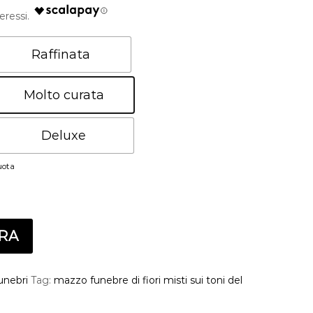
Raffinata
Molto curata
Deluxe
uota
RA
unebri
Tag:
mazzo funebre di fiori misti sui toni del