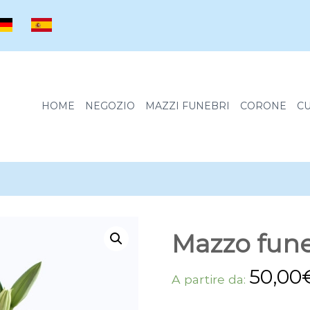
elcome Hunter! Get 20% OFF Just for Today
HOME
NEGOZIO
MAZZI FUNEBRI
CORONE
CU
Mazzo fune
50,00
A partire da: