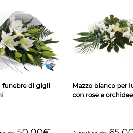
funebre di gigli
Mazzo bianco per l
hi
con rose e orchidee
50,00
€
65,0