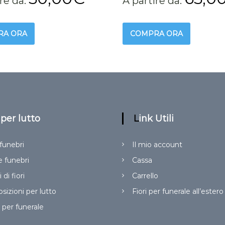
ire da:
A partire da:
RA ORA
COMPRA ORA
i per lutto
Link Utili
funebri
Il mio account
 funebri
Cassa
 di fiori
Carrello
izioni per lutto
Fiori per funerale all’estero
 per funerale