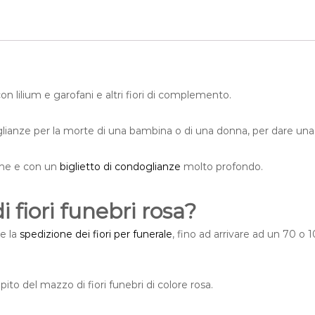
n
e
b
r
e
n
on lilium e garofani e altri fiori di complemento.
e
i
lianze per la morte di una bambina o di una donna, per dare una c
t
o
n
ione e con un
biglietto di condoglianze
molto profondo.
i
d
fiori funebri rosa?
e
l
e la
spedizione dei fiori per funerale
, fino ad arrivare ad un 70 o 
r
o
s
a
pito del mazzo di fiori funebri di colore rosa.
q
u