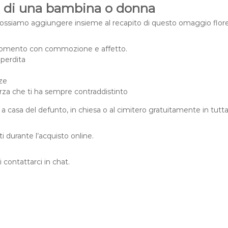
te di una bambina o donna
a
n
i possiamo aggiungere insieme al recapito di questo omaggio flore
t
i
o momento con commozione e affetto.
t
 perdita
à
nze
rza che ti ha sempre contraddistinto
 a casa del defunto, in chiesa o al cimitero gratuitamente in tutta 
i durante l’acquisto online.
 contattarci in chat.