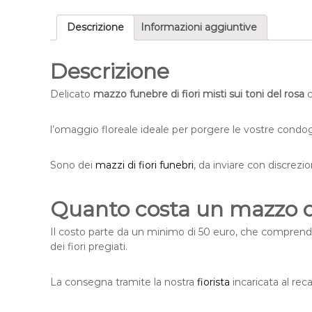
l
i
Descrizione
Informazioni aggiuntive
a
e
n
Descrizione
e
l
Delicato
mazzo funebre di fiori misti sui toni del rosa
c
m
o
l’omaggio floreale ideale per porgere le vostre condog
n
d
Sono dei
mazzi di fiori funebri
, da inviare con discrez
o
Quanto costa un mazzo di 
Il costo parte da un minimo di 50 euro, che comprend
dei fiori pregiati.
La consegna tramite la nostra
fiorista
incaricata al reca