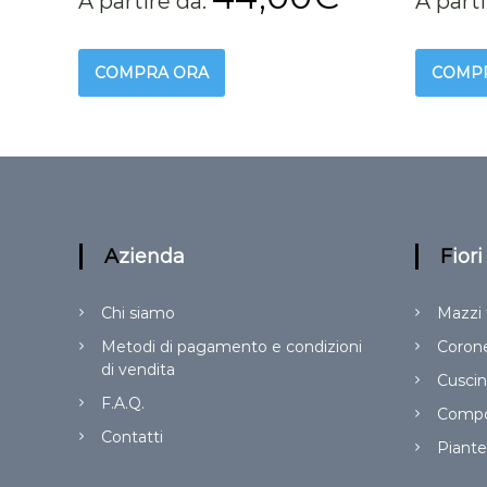
A partire da:
A part
COMPRA ORA
COMP
Azienda
Fior
Chi siamo
Mazzi 
Metodi di pagamento e condizioni
Corone
di vendita
Cuscini
F.A.Q.
Compos
Contatti
Piante