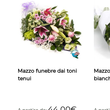
Mazzo funebre dai toni
Mazzo 
tenui
bianc
44,00
€