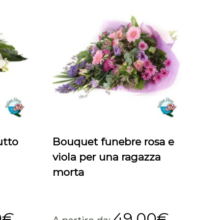
utto
Bouquet funebre rosa e
viola per una ragazza
morta
0
€
49,00
€