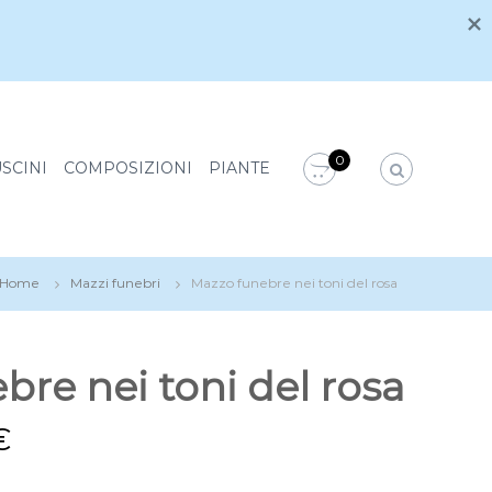
GET OFFER
0
SCINI
COMPOSIZIONI
PIANTE
Home
Mazzi funebri
Mazzo funebre nei toni del rosa
bre nei toni del rosa
€