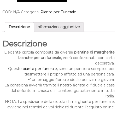
o
t
COD:
N/A
Categoria:
Piante per Funerale
o
l
a
Descrizione
Informazioni aggiuntive
d
i
m
Descrizione
a
r
Elegante ciotola composta da diverse
piantine di margherite
g
bianche per un funerale
, verrà confezionata con carta
h
decorativa.
e
Queste
piante per funerale
, sono un pensiero semplice per
r
trasmettere il proprio affetto ad una persona cara.
i
E’ un omaggio floreale ideale per salme giovani.
t
La consegna avverrà tramite il nostro fiorista di fiducia a casa
e
del defunto, in chiesa o al cimitero gratuitamente in tutta
q
Italia.
u
NOTA: La spedizione della ciotola di margherite per funerale,
a
avviene nei termini da voi richiesti durante l’acquisto online.
n