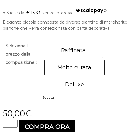
m
o
€ 13.33
n
d
Elegante ciotola composta da diverse piantine di margherite
o
bianche che verrà confezionata con carta decorativa.
Seleziona il
Raffinata
prezzo della
composizione :
Molto curata
Deluxe
Svuota
50,00
€
C
COMPRA ORA
i