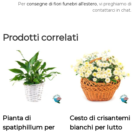
t
Per
consegne di fiori funebri all’estero
, vi preghiamo di
i
contattarci in chat.
t
à
Prodotti correlati
Pianta di
Cesto di crisantemi
spatiphillum per
bianchi per lutto