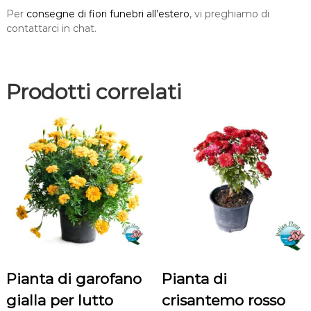
c
Per
consegne di fiori funebri all’estero
, vi preghiamo di
i
contattarci in chat.
o
n
e
p
Prodotti correlati
e
r
l
u
t
t
o
q
u
a
n
t
i
Pianta di garofano
Pianta di
t
gialla per lutto
crisantemo rosso
à