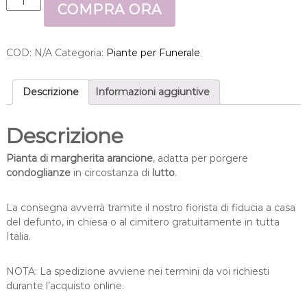
COMPRA ORA
i
a
n
COD:
N/A
Categoria:
Piante per Funerale
t
a
d
Descrizione
Informazioni aggiuntive
i
m
a
Descrizione
r
g
Pianta di margherita arancione
, adatta per porgere
h
condoglianze
in circostanza di
lutto
.
e
r
La consegna avverrà tramite il nostro fiorista di fiducia a casa
i
del defunto, in chiesa o al cimitero gratuitamente in tutta
t
Italia.
a
a
NOTA: La spedizione avviene nei termini da voi richiesti
r
durante l’acquisto online.
a
n