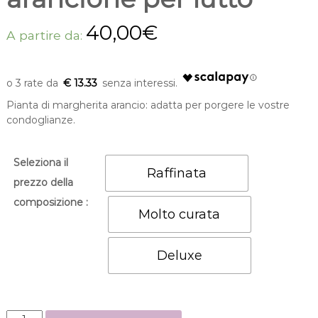
m
o
40,00
€
n
A partire da:
d
o
€ 13.33
Pianta di margherita arancio: adatta per porgere le vostre
condoglianze.
Seleziona il
Raffinata
prezzo della
composizione :
Molto curata
Deluxe
P