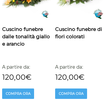
e
c
o
n
d
o
g
Cuscino funebre
Cuscino funebre di
l
dalle tonalità giallo
fiori colorati
i
a
e arancio
n
z
e
i
n
I
A partire da:
A partire da:
t
a
120,00
€
120,00
€
l
i
a
e
COMPRA ORA
COMPRA ORA
n
e
l