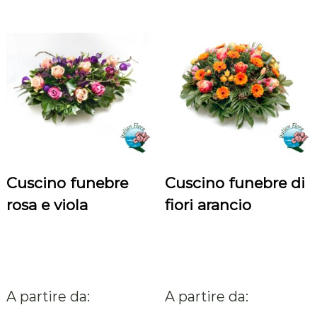
m
o
n
d
o
Cuscino funebre
Cuscino funebre di
rosa e viola
fiori arancio
A partire da:
A partire da: